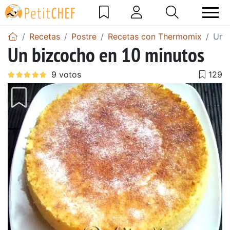
Recetas
Postre
Recetas con Thermomix
Un b
Un bizcocho en 10 minutos