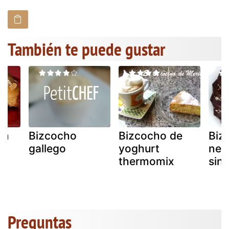
También te puede gustar
on
Bizcocho
Bizcocho de
Biz
gallego
yoghurt
nes
thermomix
sin
Preguntas