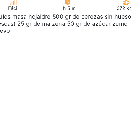
Fácil
1 h 5 m
372 kc
rulos masa hojaldre 500 gr de cerezas sin hues
escas) 25 gr de maizena 50 gr de azúcar zumo
uevo