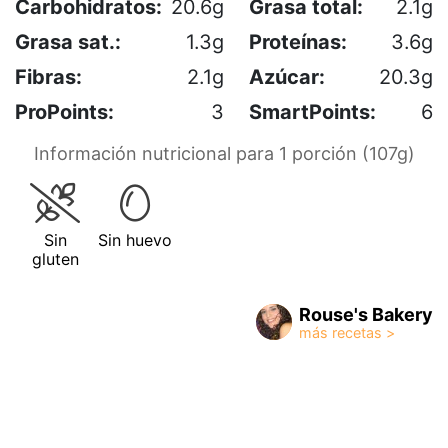
Carbohidratos:
20.6g
Grasa total:
2.1g
Grasa sat.:
1.3g
Proteínas:
3.6g
Fibras:
2.1g
Azúcar:
20.3g
ProPoints:
3
SmartPoints:
6
Información nutricional para 1 porción (107g)
Sin
Sin huevo
gluten
Rouse's Bakery