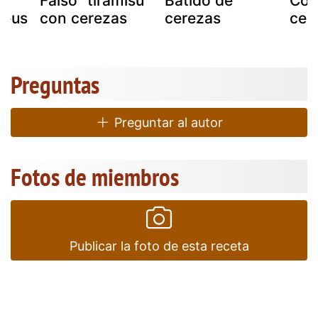
Falso "tiramisú"
Batido de
Con
reus
con cerezas
cerezas
cer
Preguntas
Preguntar al autor
Fotos de miembros
Publicar la foto de esta receta