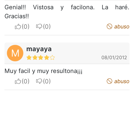
Genial!! Vistosa y facilona. La haré.
Gracias!!
I apreciate
I do not appreciate
abuso
mayaya
M
08/01/2012
Muy facil y muy resultona¡¡¡
I apreciate
I do not appreciate
abuso