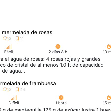
y mermelada de rosas
Fácil
2 días 8 h
10 m
ra el agua de rosas: 4 rosas rojas y grandes
sco de cristal de al menos 1.0 lt de capacidad
l de agua...
mermelada de frambuesa
Difícil
1 hora
15 m
5 g de mantequilla 125 g de azúcar lustre 1 hue