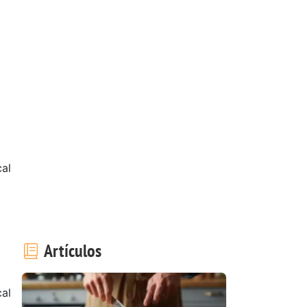
al
Artículos
al