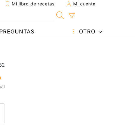
Mi libro de recetas
Mi cuenta
PREGUNTAS
OTRO
cal
eta a un amigo
sta página
ntar al autor
ublicar la foto de esta receta