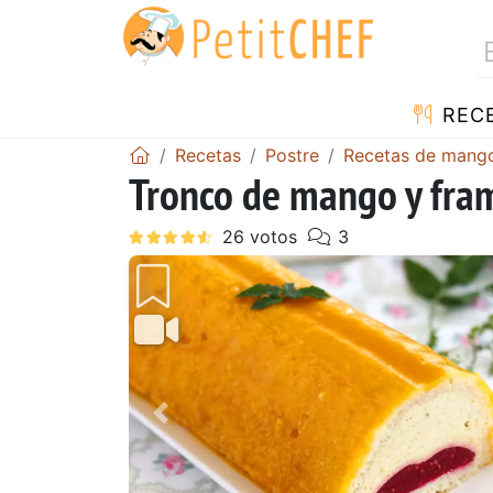
REC
Recetas
Postre
Recetas de mang
Tronco de mango y fra
Anterior