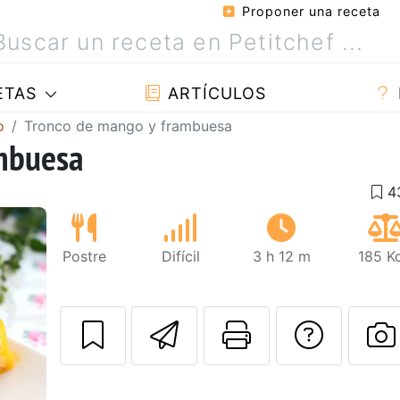
Proponer una receta
ETAS
ARTÍCULOS
o
Tronco de mango y frambuesa
mbuesa
Postre
Difícil
3 h 12 m
185 K
Enviar esta rec
Imprimir e
Pregu
Siguiente
P