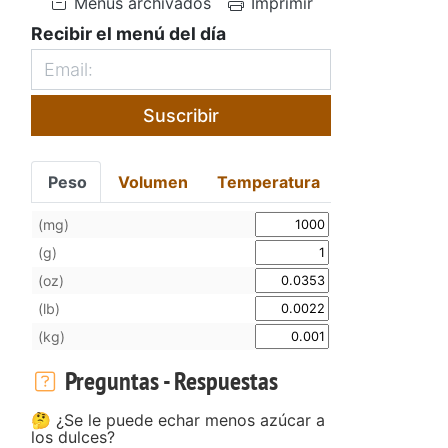
Menús archivados
Imprimir
Recibir el menú del día
Suscribir
Peso
Volumen
Temperatura
(mg)
(g)
(oz)
(lb)
(kg)
Preguntas - Respuestas
🤔 ¿Se le puede echar menos azúcar a
los dulces?