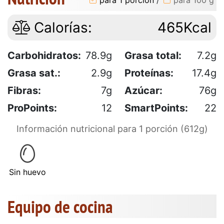
para 1 porción
/
para 100 g
Calorías:
465Kcal
Carbohidratos:
78.9g
Grasa total:
7.2g
Grasa sat.:
2.9g
Proteínas:
17.4g
Fibras:
7g
Azúcar:
76g
ProPoints:
12
SmartPoints:
22
Información nutricional para 1 porción (612g)
Sin huevo
Equipo de cocina