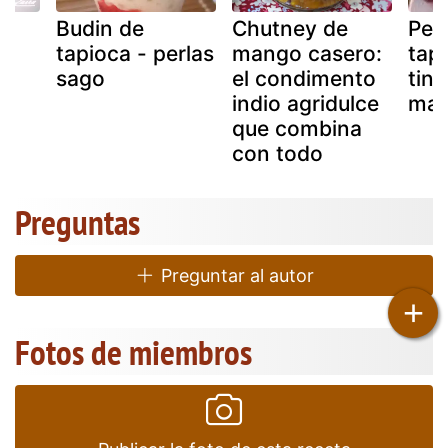
Budin de
Chutney de
Perl
tapioca - perlas
mango casero:
tapi
sago
el condimento
tint
indio agridulce
man
que combina
con todo
Preguntas
Preguntar al autor
+
Fotos de miembros