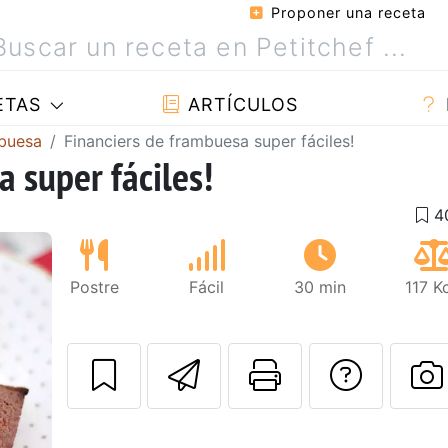
Proponer una receta
ETAS
ARTÍCULOS
buesa
Financiers de frambuesa super fáciles!
 super fáciles!
Postre
Fácil
30 min
117 K
Enviar esta rec
Imprimir e
Pregu
Siguiente
P