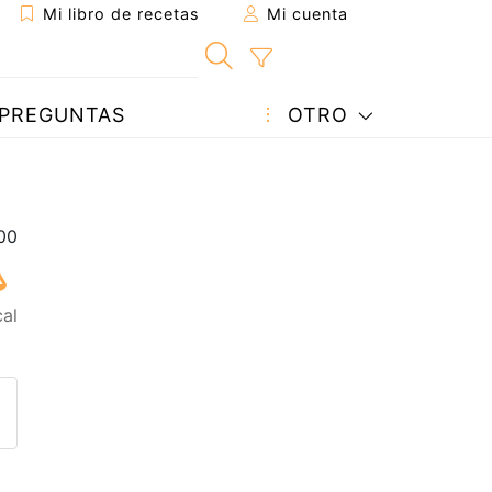
Mi libro de recetas
Mi cuenta
PREGUNTAS
OTRO
cal
eta a un amigo
sta página
ntar al autor
ublicar la foto de esta receta