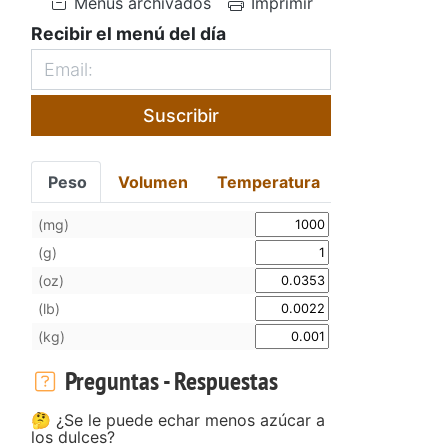
Menús archivados
Imprimir
Recibir el menú del día
Suscribir
Peso
Volumen
Temperatura
(mg)
(g)
(oz)
(lb)
(kg)
Preguntas - Respuestas
🤔 ¿Se le puede echar menos azúcar a
los dulces?