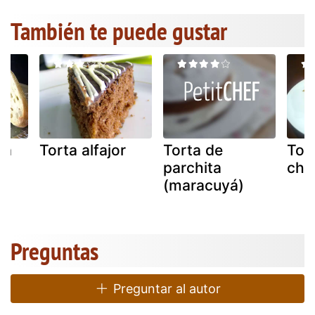
También te puede gustar
na
Torta alfajor
Torta de
Tor
parchita
chu
(maracuyá)
Preguntas
Preguntar al autor