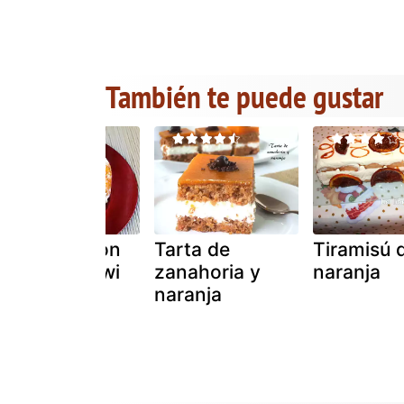
También te puede gustar
Una tarta con
Tarta de
Tiramisú 
naranja y kiwi
zanahoria y
naranja
naranja