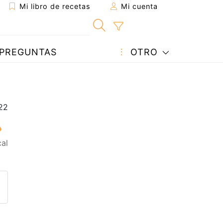
Mi libro de recetas
Mi cuenta
PREGUNTAS
OTRO
al
eta a un amigo
sta página
ntar al autor
ublicar la foto de esta receta