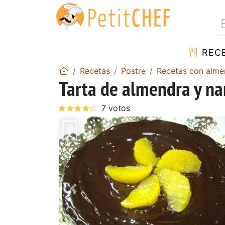
REC
Recetas
Postre
Recetas con alme
Tarta de almendra y na
Anterior