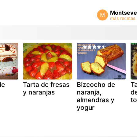
Montseve
M
de
Tarta de fresas
Bizcocho de
T
y naranjas
naranja,
d
almendras y
t
yogur