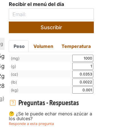
Recibir el menú del día
Suscribir
 g
Peso
Volumen
Temperatura
5g
(mg)
4g
(g)
(oz)
2g
(lb)
28
(kg)
g)
Preguntas - Respuestas
🤔 ¿Se le puede echar menos azúcar a
los dulces?
Responde a esta pregunta