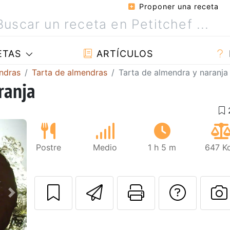
Proponer una receta
ETAS
ARTÍCULOS
ndras
Tarta de almendras
Tarta de almendra y naranja
ranja
Postre
Medio
1 h 5 m
647 Kc
Enviar esta rec
Imprimir e
Pregu
Siguiente
P