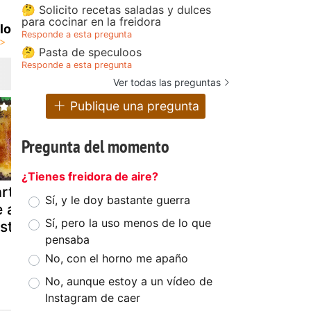
🤔 Solicito recetas saladas y dulces
para cocinar en la freidora
lo
Responde a esta pregunta
🤔 Pasta de speculoos
Responde a esta pregunta
Ver todas las preguntas
Publique una pregunta
Pregunta del momento
¿Tienes freidora de aire?
arta de yema
Tarta capricho
Tarta de
Sí, y le doy bastante guerra
e almendra
de almendra
naranja
Sí, pero la uso menos de lo que
ostada
pensaba
No, con el horno me apaño
No, aunque estoy a un vídeo de
Instagram de caer