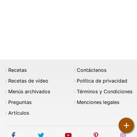
Recetas
Contáctenos
Recetas de vídeo
Política de privacidad
Menús archivados
Términos y Condiciones
Preguntas
Menciones legales
Artículos
+
facebook
twitter
youtube
pinterest
ins