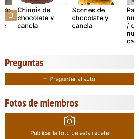
eado
Chinois de
Scones de
Pas
chocolate y
chocolate y
nute
de
canela
canela
/ g
nute
can
Preguntas
Preguntar al autor
Fotos de miembros
Publicar la foto de esta receta