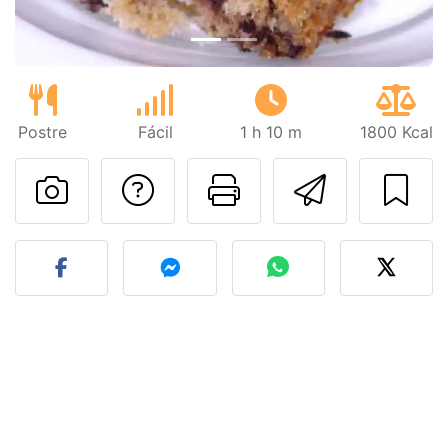
Postre
Fácil
1 h 10 m
1800 Kcal
Preguntar al autor
Imprimir esta
Enviar 
Publicar la foto de esta r