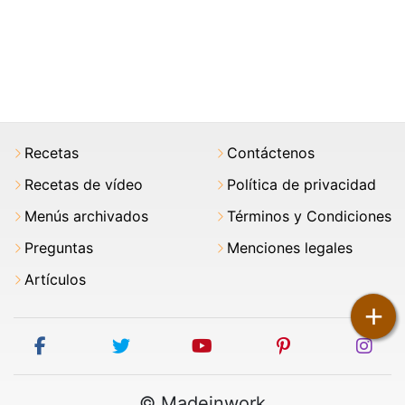
Recetas
Contáctenos
Recetas de vídeo
Política de privacidad
Menús archivados
Términos y Condiciones
Preguntas
Menciones legales
Artículos
+
facebook
twitter
youtube
pinterest
ins
© Madeinwork