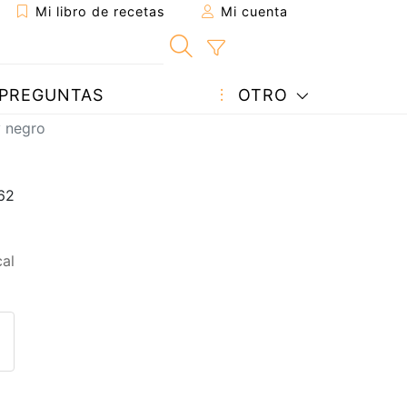
Mi libro de recetas
Mi cuenta
PREGUNTAS
OTRO
y negro
al
eta a un amigo
sta página
ntar al autor
ublicar la foto de esta receta