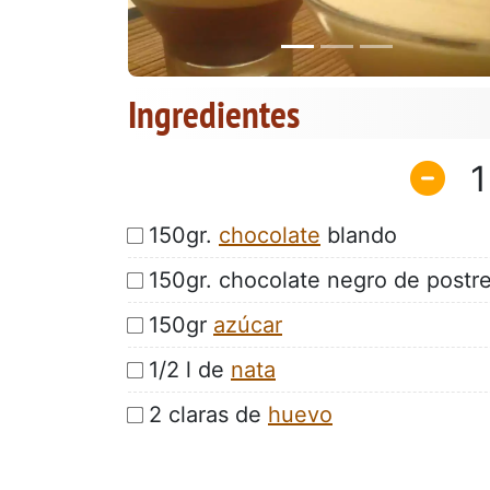
Ingredientes
1
150gr.
chocolate
blando
150gr. chocolate negro de postr
150gr
azúcar
1/2 l de
nata
2 claras de
huevo