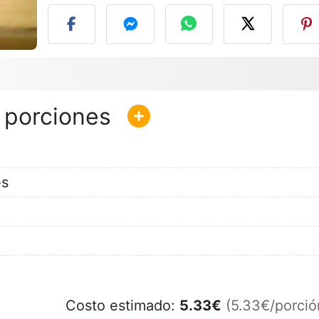
es
Costo estimado:
5.33
€
(5.33€/porció