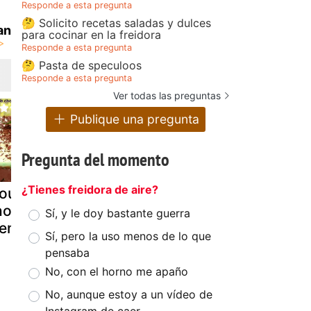
Responde a esta pregunta
🤔 Solicito recetas saladas y dulces
an
para cocinar en la freidora
Responde a esta pregunta
🤔 Pasta de speculoos
Responde a esta pregunta
Ver todas las preguntas
Publique una pregunta
Pregunta del momento
¿Tienes freidora de aire?
ousse de
Mousse de
Pastel de
ocolate y
chocolate
chocolate
Sí, y le doy bastante guerra
enta.
parve con un
negro mou
Sí, pero la uso menos de lo que
toque muy
pensaba
especial (el
No, con el horno me apaño
error que fue
No, aunque estoy a un vídeo de
un exito)