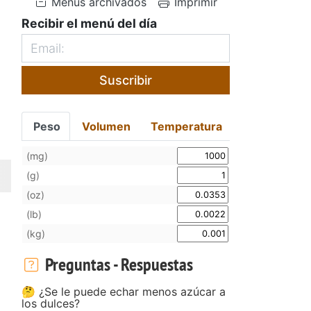
Menús archivados
Imprimir
Recibir el menú del día
Suscribir
Peso
Volumen
Temperatura
(mg)
(g)
(oz)
(lb)
(kg)
Preguntas - Respuestas
🤔 ¿Se le puede echar menos azúcar a
los dulces?