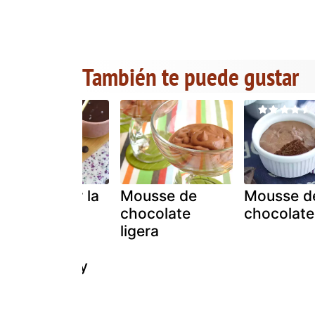
También te puede gustar
Cómo hacer la
Mousse de
Mousse d
mousse de
chocolate
chocolate
chocolate
ligera
perfecta.
receta fácil y
deliciosa