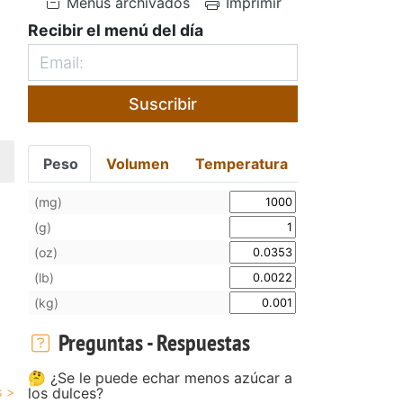
Menús archivados
Imprimir
Recibir el menú del día
Suscribir
Peso
Volumen
Temperatura
(mg)
(g)
(oz)
(lb)
(kg)
Preguntas - Respuestas
🤔 ¿Se le puede echar menos azúcar a
los dulces?