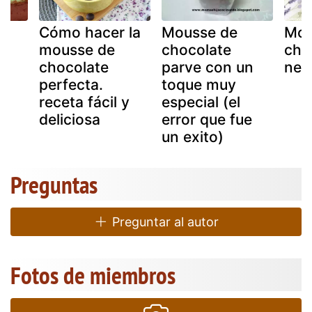
Cómo hacer la
Mousse de
Mou
mousse de
chocolate
cho
chocolate
parve con un
neg
perfecta.
toque muy
receta fácil y
especial (el
deliciosa
error que fue
un exito)
Preguntas
Preguntar al autor
Fotos de miembros