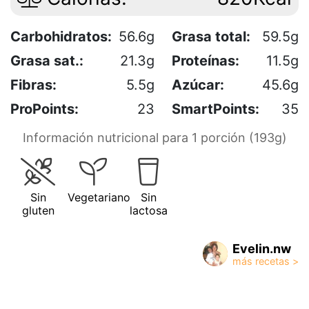
Carbohidratos:
56.6g
Grasa total:
59.5g
Grasa sat.:
21.3g
Proteínas:
11.5g
Fibras:
5.5g
Azúcar:
45.6g
ProPoints:
23
SmartPoints:
35
Información nutricional para 1 porción (193g)
Sin
Vegetariano
Sin
gluten
lactosa
Evelin.nw