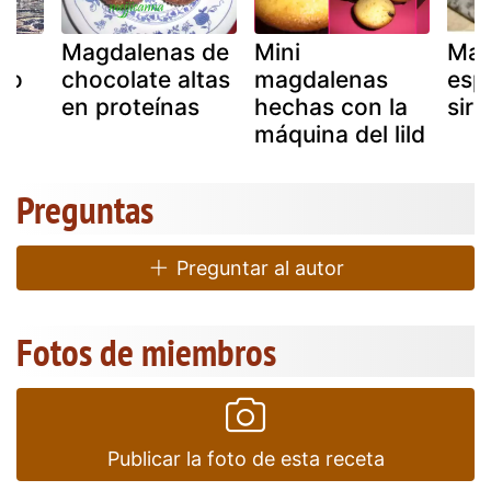
s
Magdalenas de
Mini
Mag
mo
chocolate altas
magdalenas
esp
lo
en proteínas
hechas con la
sir
máquina del lild
Preguntas
Preguntar al autor
Fotos de miembros
Publicar la foto de esta receta