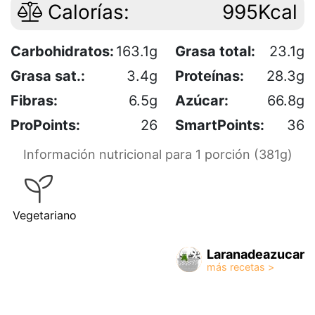
Calorías:
995Kcal
Carbohidratos:
163.1g
Grasa total:
23.1g
Grasa sat.:
3.4g
Proteínas:
28.3g
Fibras:
6.5g
Azúcar:
66.8g
ProPoints:
26
SmartPoints:
36
Información nutricional para 1 porción (381g)
Vegetariano
Laranadeazucar