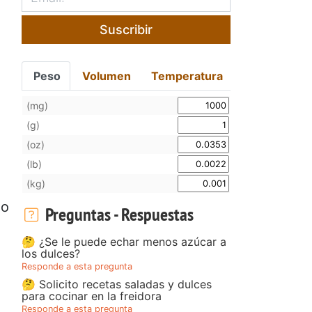
Suscribir
Peso
Volumen
Temperatura
(mg)
(g)
(oz)
(lb)
(kg)
lo
Preguntas - Respuestas
🤔 ¿Se le puede echar menos azúcar a
los dulces?
Responde a esta pregunta
C
🤔 Solicito recetas saladas y dulces
para cocinar en la freidora
Responde a esta pregunta