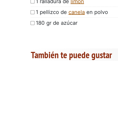
1 ralladura de
limón
1 pellizco de
canela
en polvo
180 gr de azúcar
También te puede gustar