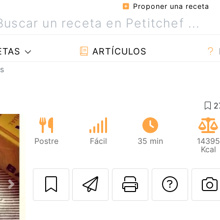
Proponer una receta
ETAS
ARTÍCULOS
s
Postre
Fácil
35 min
14395
Kcal
Enviar esta rec
Imprimir e
Pregu
Siguiente
P