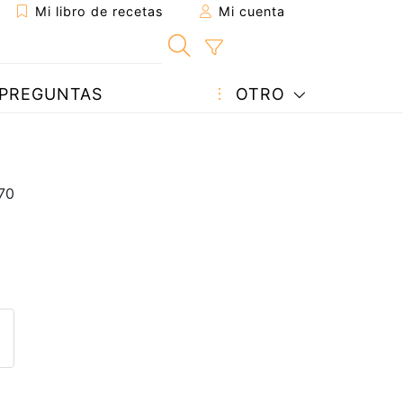
Mi libro de recetas
Mi cuenta
PREGUNTAS
OTRO
eta a un amigo
sta página
ntar al autor
ublicar la foto de esta receta