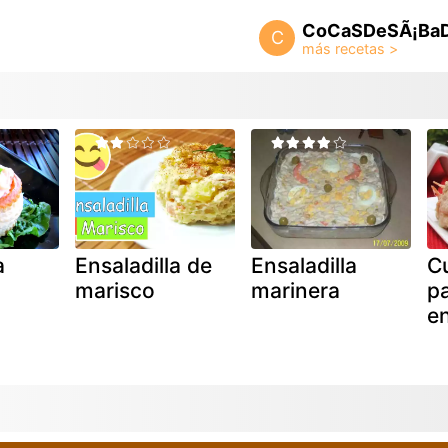
CoCaSDeSÃ¡Ba
C
a
Ensaladilla de
Ensaladilla
C
marisco
marinera
p
en