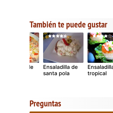
También te puede gustar
Ensaladilla de
Ensaladilla de
Ensaladill
pescado y
santa pola
tropical
marisco
Preguntas