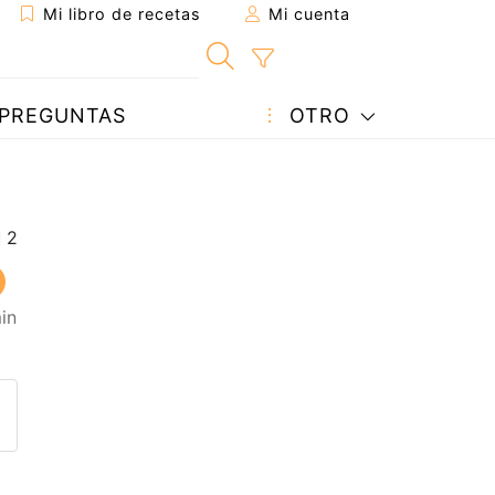
Mi libro de recetas
Mi cuenta
PREGUNTAS
OTRO
in
eta a un amigo
sta página
ntar al autor
ublicar la foto de esta receta