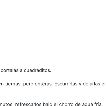
 cortalas a cuadraditos.
 tiernas, pero enteras. Escurrirlas y dejarlas e
utos; refrescarlos bajo el chorro de agua fría,