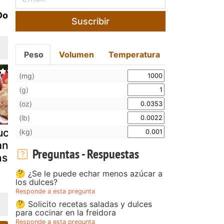
Do
Suscribir
Peso
Volumen
Temperatura
(mg)
(g)
(oz)
(lb)
ucuruchos de
Cómo hacer
Panecillos 
(kg)
an con
yogurt casero
pan blanco
Preguntas - Respuestas
saladilla
poolish de
yogur
🤔 ¿Se le puede echar menos azúcar a
los dulces?
Responde a esta pregunta
🤔 Solicito recetas saladas y dulces
para cocinar en la freidora
Responde a esta pregunta