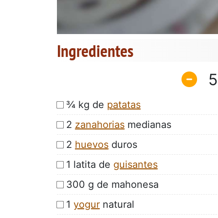
Ingredientes
5
¾ kg de
patatas
2
zanahorias
medianas
2
huevos
duros
1 latita de
guisantes
300 g de mahonesa
1
yogur
natural