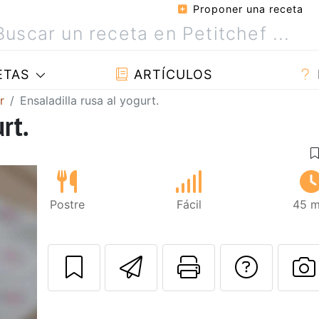
Proponer una receta
ETAS
ARTÍCULOS
r
Ensaladilla rusa al yogurt.
rt.
Postre
Fácil
45 m
Enviar esta rec
Imprimir e
Pregu
P