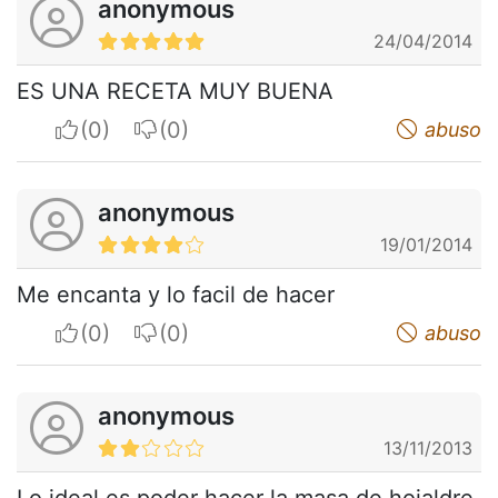
anonymous
24/04/2014
ES UNA RECETA MUY BUENA
I apreciate
I do not appreciate
abuso
anonymous
19/01/2014
Me encanta y lo facil de hacer
I apreciate
I do not appreciate
abuso
anonymous
13/11/2013
Lo ideal es poder hacer la masa de hojaldre