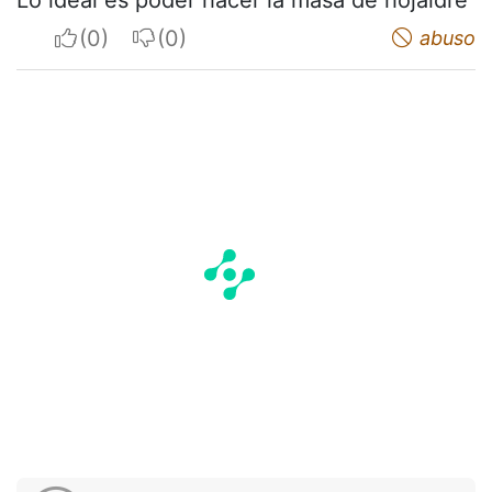
I apreciate
I do not appreciate
abuso