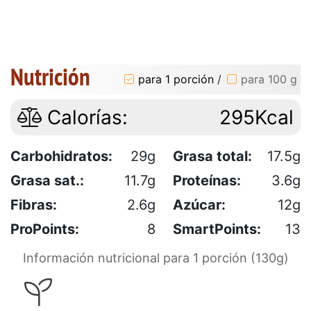
Nutrición
para 1 porción
/
para 100 g
Calorías:
295Kcal
Carbohidratos:
29g
Grasa total:
17.5g
Grasa sat.:
11.7g
Proteínas:
3.6g
Fibras:
2.6g
Azúcar:
12g
ProPoints:
8
SmartPoints:
13
Información nutricional para 1 porción (130g)