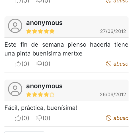
I apreciate
I do not appreciate
abuso
anonymous
27/06/2012
Este fin de semana pienso hacerla tiene
una pinta buenisima mertxe
I apreciate
I do not appreciate
abuso
anonymous
26/06/2012
Fácil, práctica, buenísima!
I apreciate
I do not appreciate
abuso