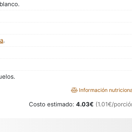
blanco.
la
.
uelos.
Información nutriciona
Costo estimado:
4.03
€
(1.01€/porció