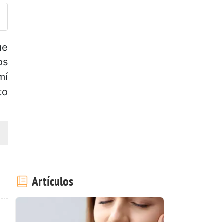
ue
os
mí
to
Artículos