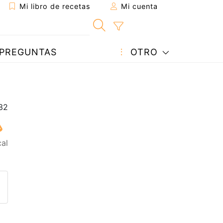
Mi libro de recetas
Mi cuenta
PREGUNTAS
OTRO
cal
eta a un amigo
sta página
ntar al autor
ublicar la foto de esta receta