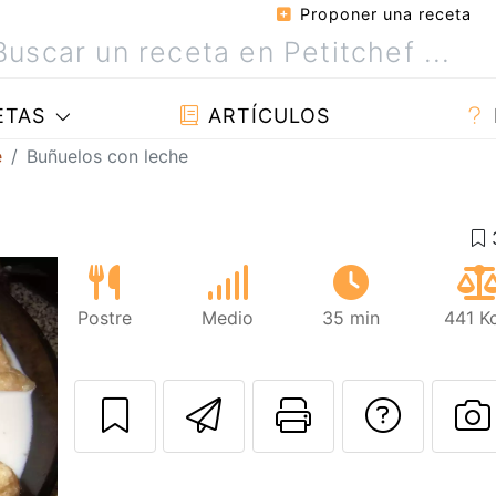
Proponer una receta
ETAS
ARTÍCULOS
e
Buñuelos con leche
Postre
Medio
35 min
441 K
Enviar esta rec
Imprimir e
Pregu
P