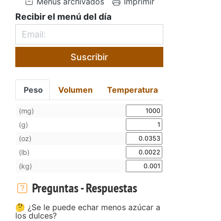
Menús archivados
Imprimir
Recibir el menú del día
Suscribir
Peso
Volumen
Temperatura
(mg)
(g)
(oz)
(lb)
(kg)
Preguntas - Respuestas
🤔 ¿Se le puede echar menos azúcar a
los dulces?