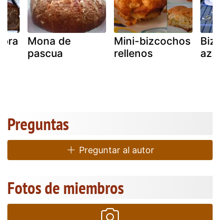
ebra
Mona de
Mini-bizcochos
Biz
pascua
rellenos
azu
Preguntas
Preguntar al autor
Fotos de miembros