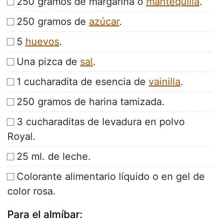
250 gramos de margarina o
mantequilla
.
250 gramos de
azúcar
.
5
huevos
.
Una pizca de
sal
.
1 cucharadita de esencia de
vainilla
.
250 gramos de harina tamizada.
3 cucharaditas de levadura en polvo
Royal.
25 ml. de leche.
Colorante alimentario líquido o en gel de
color rosa.
Para el almíbar: