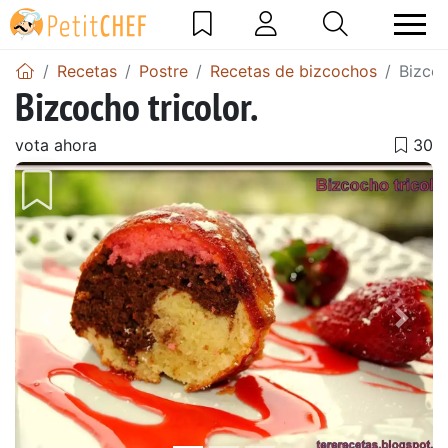
Recetas
Postre
Recetas de bizcochos
Bizcoc
Bizcocho tricolor.
vota ahora
Anterior
Sigu