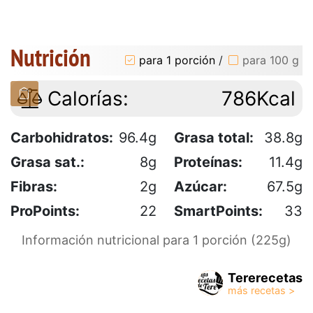
Nutrición
para 1 porción
/
para 100 g
Calorías:
786Kcal
Carbohidratos:
96.4g
Grasa total:
38.8g
Grasa sat.:
8g
Proteínas:
11.4g
Fibras:
2g
Azúcar:
67.5g
ProPoints:
22
SmartPoints:
33
Información nutricional para 1 porción (225g)
Tererecetas