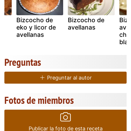
e
Bizcocho de
Bizcocho de
Biz
eko y licor de
avellanas
ave
avellanas
cho
bla
Preguntas
Preguntar al autor
Fotos de miembros
Publicar la foto de esta receta