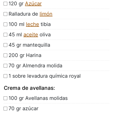
120 gr
Azúcar
Ralladura de
limón
100 ml
leche
tibia
45 ml
aceite
oliva
45 gr mantequilla
200 gr Harina
70 gr Almendra molida
1 sobre levadura química royal
Crema de avellanas:
100 gr Avellanas molidas
70 gr azúcar