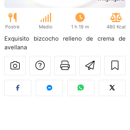
Postre
Medio
1 h 19 m
480 Kcal
Exquisito bizcocho relleno de crema de
avellana
Preguntar al autor
Imprimir esta
Enviar 
Publicar la foto de esta r