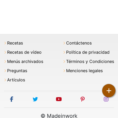
Recetas
Contáctenos
Recetas de vídeo
Política de privacidad
Menús archivados
Términos y Condiciones
Preguntas
Menciones legales
Artículos
+
facebook
twitter
youtube
pinterest
ins
© Madeinwork