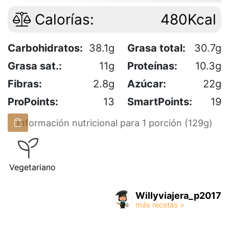
Calorías:
480Kcal
Carbohidratos:
38.1g
Grasa total:
30.7g
Grasa sat.:
11g
Proteínas:
10.3g
Fibras:
2.8g
Azúcar:
22g
ProPoints:
13
SmartPoints:
19
Información nutricional para 1 porción (129g)
Vegetariano
Willyviajera_p2017