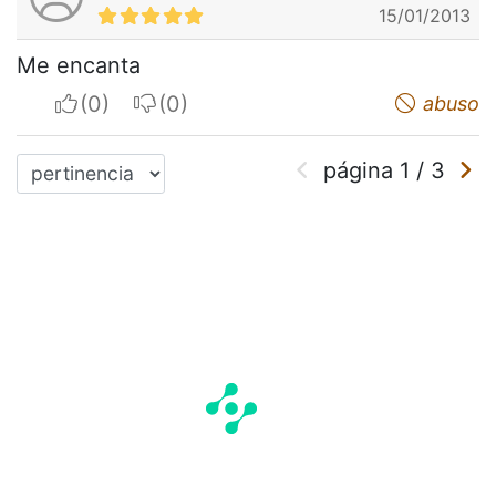
15/01/2013
Me encanta
I apreciate
I do not appreciate
abuso
página
1
/
3