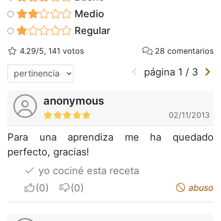
Medio
Regular
4.29/5, 141 votos
28 comentarios
página
1
/
3
anonymous
02/11/2013
Para una aprendiza me ha quedado
perfecto, gracias!
yo cociné esta receta
I apreciate
I do not appreciate
abuso