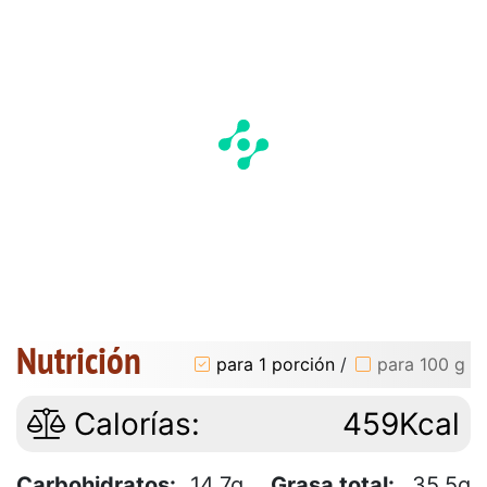
Nutrición
para 1 porción
/
para 100 g
Calorías:
459Kcal
Carbohidratos:
14.7g
Grasa total:
35.5g