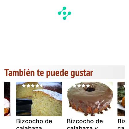
También te puede gustar
e
Bizcocho de
Bizcocho de
Biz
calabaza
calabaza y
cal