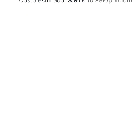
Costo estimado:
3.97
€
(0.99€/porción)