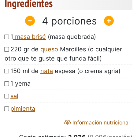
Ingredientes
4
1
masa brisé
(masa quebrada)
220 gr de
queso
Maroilles (o cualquier
otro que te guste que funda fácil)
150 ml de
nata
espesa (o crema agria)
1 yema
sal
pimienta
Información nutricional