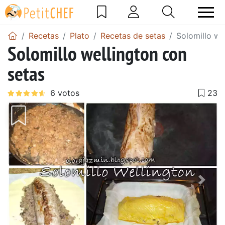
Recetas
Plato
Recetas de setas
Solomillo we
Solomillo wellington con
setas
Anterior
Sigu