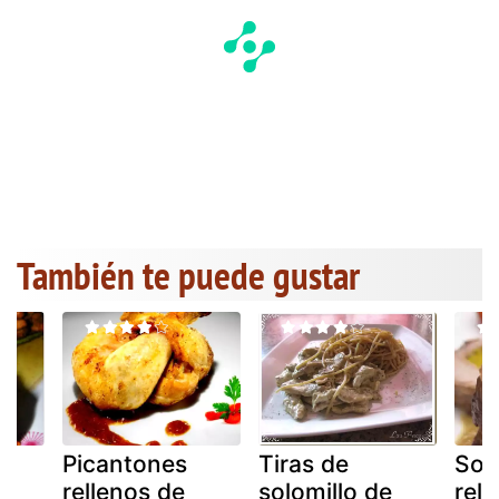
También te puede gustar
e
Picantones
Tiras de
Sol
rellenos de
solomillo de
rell