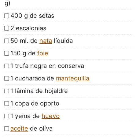
g)
400 g de setas
2 escalonias
50 ml. de
nata
líquida
150 g de
foie
1 trufa negra en conserva
1 cucharada de
mantequilla
1 lámina de hojaldre
1 copa de oporto
1 yema de
huevo
aceite
de oliva