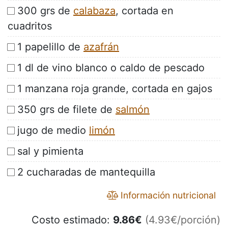
300 grs de
calabaza
, cortada en
cuadritos
1 papelillo de
azafrán
1 dl de vino blanco o caldo de pescado
1 manzana roja grande, cortada en gajos
350 grs de filete de
salmón
jugo de medio
limón
sal y pimienta
2 cucharadas de mantequilla
Información nutricional
Costo estimado:
9.86
€
(4.93€/porción)