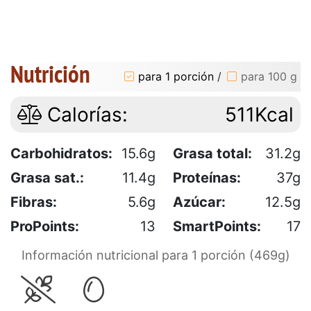
Nutrición
para 1 porción
/
para 100 g
Calorías:
511Kcal
Carbohidratos:
15.6g
Grasa total:
31.2g
Grasa sat.:
11.4g
Proteínas:
37g
Fibras:
5.6g
Azúcar:
12.5g
ProPoints:
13
SmartPoints:
17
Información nutricional para 1 porción (469g)