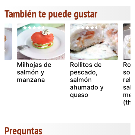
También te puede gustar
Milhojas de
Rollitos de
Roll
salmón y
pescado,
solo
manzana
salmón
rell
ahumado y
sal
queso
mem
(th
Preguntas