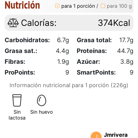
Nutrición
para 1 porción
/
para 100 g
Calorías:
374Kcal
Carbohidratos:
6.7g
Grasa total:
17.7g
Grasa sat.:
4.4g
Proteínas:
44.7g
Fibras:
1.9g
Azúcar:
3.8g
ProPoints:
9
SmartPoints:
9
Información nutricional para 1 porción (226g)
Sin
Sin huevo
lactosa
Jmrivera
J