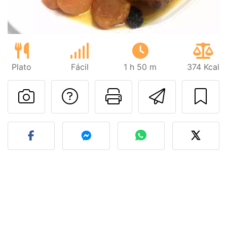
Plato
Fácil
1 h 50 m
374 Kcal
Preguntar al autor
Imprimir esta
Enviar 
Publicar la foto de esta r