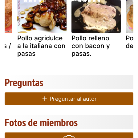
Pollo agridulce
Pollo relleno
Poll
as /
a la italiana con
con bacon y
de 
pasas
pasas.
Preguntas
Preguntar al autor
Fotos de miembros