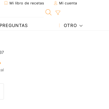
Mi libro de recetas
Mi cuenta
PREGUNTAS
OTRO
al
eta a un amigo
sta página
ntar al autor
ublicar la foto de esta receta