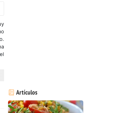
uy
mo
o.
ha
el
Artículos