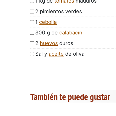
1 kg de
tomates
maduros
2 pimientos verdes
1
cebolla
300 g de
calabacín
2
huevos
duros
Sal y
aceite
de oliva
También te puede gustar