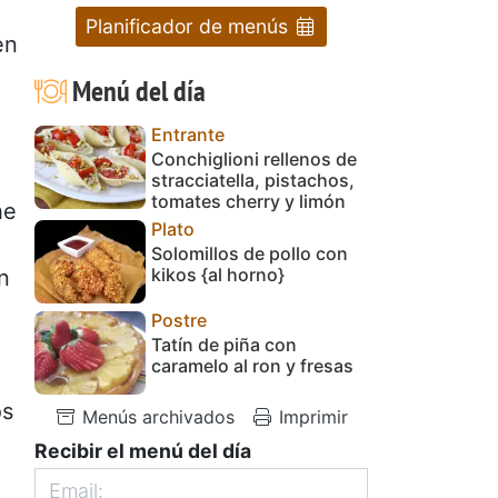
Planificador de menús
en
Menú del día
Entrante
Conchiglioni rellenos de
stracciatella, pistachos,
tomates cherry y limón
he
Plato
Solomillos de pollo con
kikos {al horno}
n
Postre
Tatín de piña con
caramelo al ron y fresas
os
Menús archivados
Imprimir
Recibir el menú del día