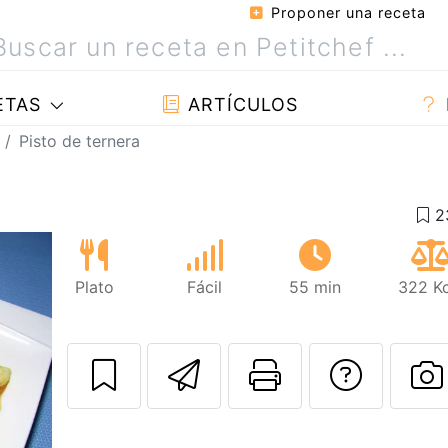
Proponer una receta
ETAS
ARTÍCULOS
Pisto de ternera
Plato
Fácil
55 min
322 Kc
Enviar esta rec
Imprimir e
Pregu
P