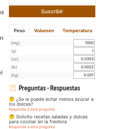
Suscribir
os
Peso
Volumen
Temperatura
en
(mg)
(g)
(oz)
(lb)
l
(kg)
Preguntas - Respuestas
🤔 ¿Se le puede echar menos azúcar a
los dulces?
Responde a esta pregunta
🤔 Solicito recetas saladas y dulces
para cocinar en la freidora
Responde a esta pregunta