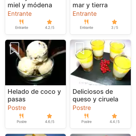
miel y módena
mar y tierra
Entrante
Entrante
Entrante
4.2 / 5
Entrante
3 / 5
Helado de coco y
Deliciosos de
pasas
queso y ciruela
Postre
Postre
Postre
4.6 / 5
Postre
4.4 / 5