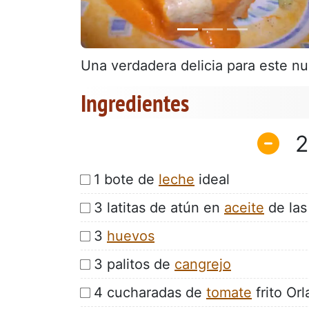
Una verdadera delicia para este n
Ingredientes
2
1 bote de
leche
ideal
3 latitas de atún en
aceite
de las
3
huevos
3 palitos de
cangrejo
4 cucharadas de
tomate
frito Or