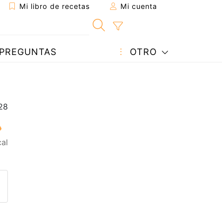
Mi libro de recetas
Mi cuenta
PREGUNTAS
OTRO
al
eta a un amigo
sta página
ntar al autor
ublicar la foto de esta receta