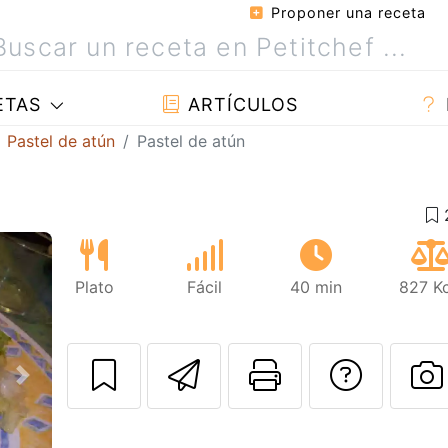
Proponer una receta
ETAS
ARTÍCULOS
Pastel de atún
Pastel de atún
Plato
Fácil
40 min
827 Kc
Enviar esta rec
Imprimir e
Pregu
Siguiente
P