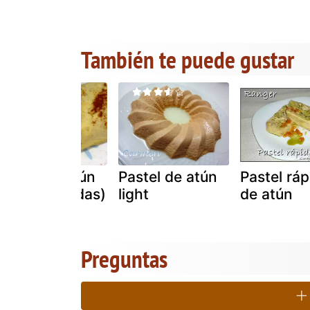
También te puede gustar
Pastel de atún
Pastel de atún
Pastel ráp
(al microondas)
light
de atún
Preguntas