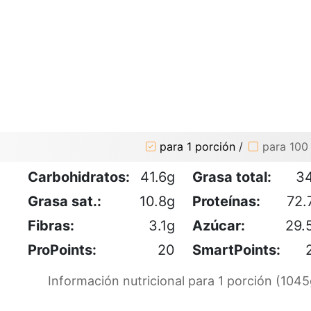
para 1 porción
/
para 100
Carbohidratos:
41.6g
Grasa total:
3
Grasa sat.:
10.8g
Proteínas:
72.
Fibras:
3.1g
Azúcar:
29.
ProPoints:
20
SmartPoints:
Información nutricional para 1 porción (1045