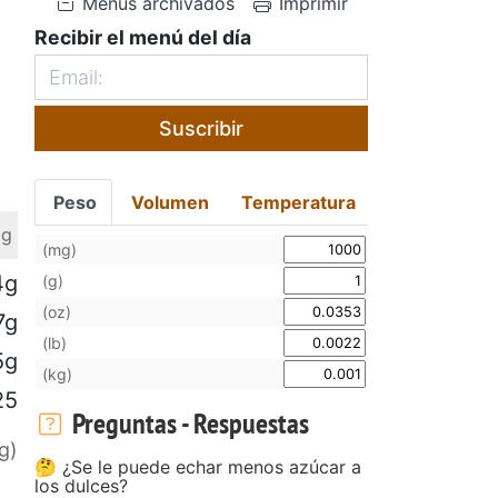
Menús archivados
Imprimir
Recibir el menú del día
Suscribir
Peso
Volumen
Temperatura
 g
(mg)
4g
(g)
(oz)
7g
(lb)
5g
(kg)
25
Preguntas - Respuestas
g)
🤔 ¿Se le puede echar menos azúcar a
los dulces?