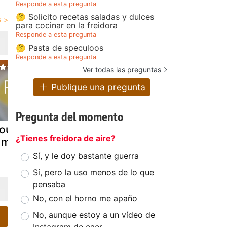
Responde a esta pregunta
🤔 Solicito recetas saladas y dulces
para cocinar en la freidora
Responde a esta pregunta
🤔 Pasta de speculoos
Responde a esta pregunta
Ver todas las preguntas
Publique una pregunta
Pregunta del momento
ousse de atún
Berenjenas
Calabacine
¿Tienes freidora de aire?
l microondas
rellenas de atún
rellenos de
atún
Sí, y le doy bastante guerra
Sí, pero la uso menos de lo que
pensaba
No, con el horno me apaño
No, aunque estoy a un vídeo de