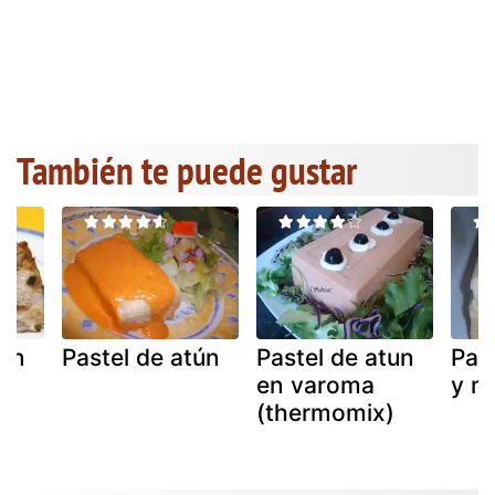
También te puede gustar
tún
Pastel de atún
Pastel de atun
Pas
en varoma
y m
(thermomix)