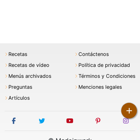
Recetas
Contáctenos
Recetas de vídeo
Política de privacidad
Menús archivados
Términos y Condiciones
Preguntas
Menciones legales
Artículos
+
facebook
twitter
youtube
pinterest
ins