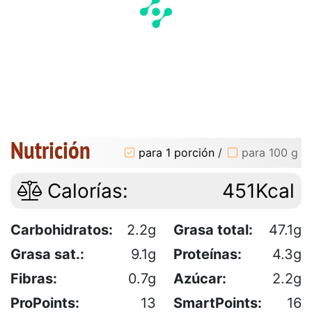
Nutrición
para 1 porción
/
para 100 g
Calorías:
451Kcal
Carbohidratos:
2.2g
Grasa total:
47.1g
Grasa sat.:
9.1g
Proteínas:
4.3g
Fibras:
0.7g
Azúcar:
2.2g
ProPoints:
13
SmartPoints:
16