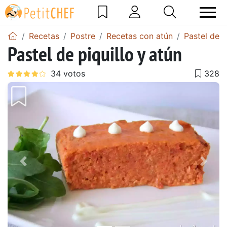
Recetas
Postre
Recetas con atún
Pastel de a
Pastel de piquillo y atún
Anterior
Sigu