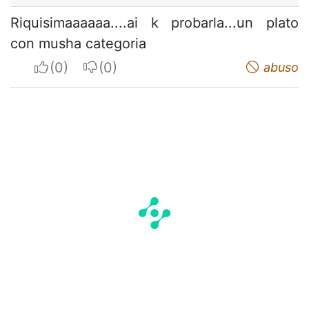
Riquisimaaaaaa....ai k probarla...un plato
con musha categoria
I apreciate
I do not appreciate
abuso