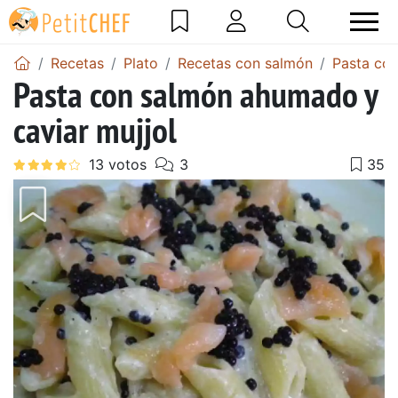
Recetas
Plato
Recetas con salmón
Pasta co
Pasta con salmón ahumado y
caviar mujjol