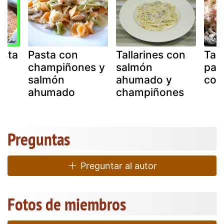
asta
Pasta con
Tallarines con
Tall
i
champiñones y
salmón
pas
salmón
ahumado y
con
ahumado
champiñones
Preguntas
Preguntar al autor
Fotos de miembros