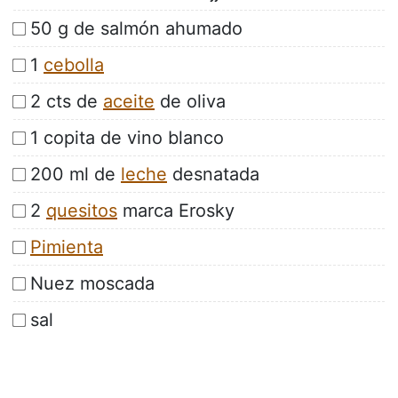
50 g de salmón ahumado
1
cebolla
2 cts de
aceite
de oliva
1 copita de vino blanco
200 ml de
leche
desnatada
2
quesitos
marca Erosky
Pimienta
Nuez moscada
sal