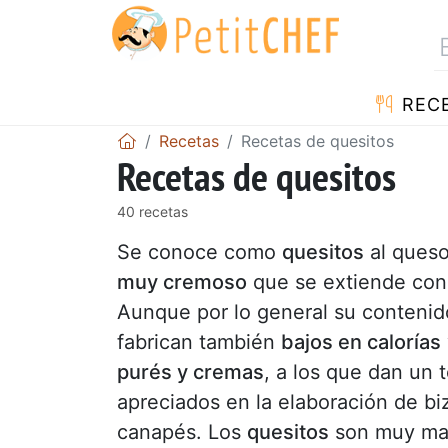
REC
Recetas
Recetas de quesitos
Recetas de quesitos
40 recetas
Se conoce como
quesitos
al queso
muy cremoso
que se extiende con 
Aunque por lo general su contenido
fabrican también
bajos en calorías
purés y cremas
, a los que dan un
apreciados en la elaboración de b
canapés. Los
quesitos
son muy man