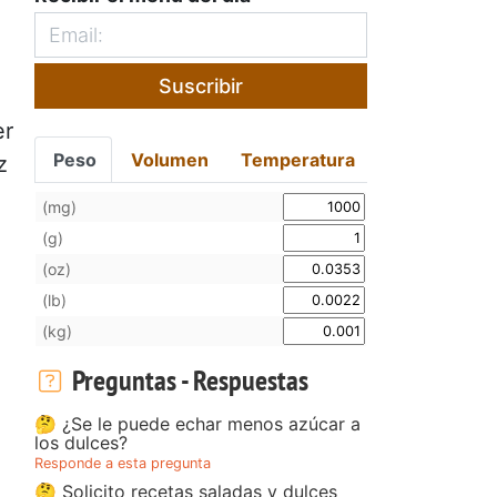
Suscribir
er
Peso
Volumen
Temperatura
z
(mg)
(g)
(oz)
(lb)
(kg)
Preguntas - Respuestas
🤔 ¿Se le puede echar menos azúcar a
los dulces?
Responde a esta pregunta
🤔 Solicito recetas saladas y dulces