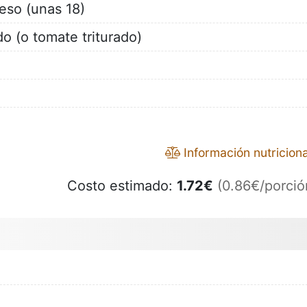
eso (unas 18)
o (o tomate triturado)
Información nutriciona
Costo estimado:
1.72
€
(0.86€/porció