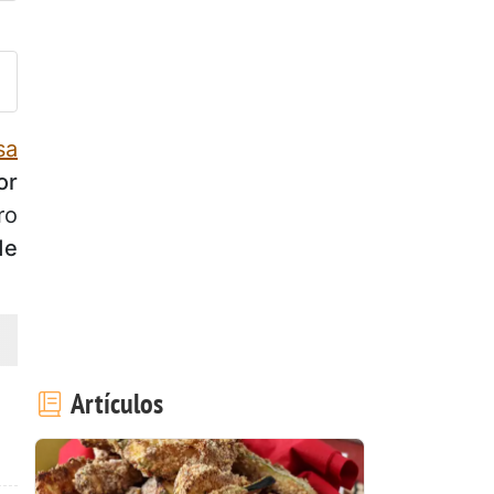
ublicar la foto de esta receta
sa
or
ro
de
Artículos