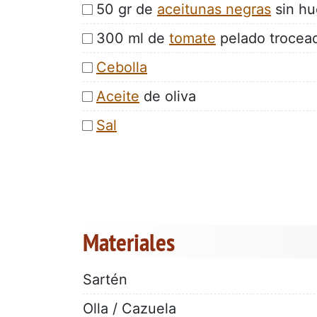
50 gr de
aceitunas negras
sin hu
300 ml de
tomate
pelado trocead
Cebolla
Aceite
de oliva
Sal
Materiales
Sartén
Olla / Cazuela