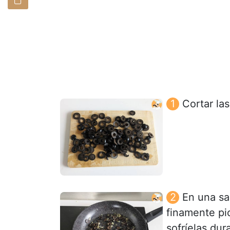
Cortar la
En una sar
finamente pi
sofríelas du