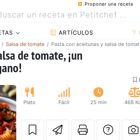
Proponer una receta
ETAS
ARTÍCULOS
Salsa de tomate
Pasta con aceitunas y salsa de tomat
alsa de tomate, ¡un
gano!
Plato
Fácil
25 min
468 Kc
Enviar esta rec
Imprimir e
Pregu
Siguiente