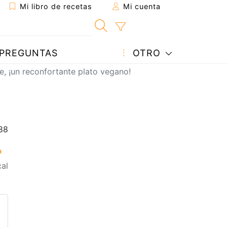
Mi libro de recetas
Mi cuenta
PREGUNTAS
OTRO
e, ¡un reconfortante plato vegano!
al
eta a un amigo
sta página
ntar al autor