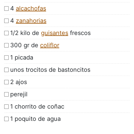
4
alcachofas
4
zanahorias
1/2 kilo de
guisantes
frescos
300 gr de
coliflor
1 picada
unos trocitos de bastoncitos
2 ajos
perejil
1 chorrito de coñac
1 poquito de agua