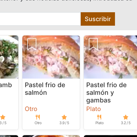
Suscribir
 amb
Pastel frio de
Pastel frio de
salmón
salmón y
gambas
Otro
Plato
3 / 5
Otro
3.9 / 5
Plato
3.2 / 5