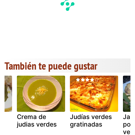
También te puede gustar
Crema de
Judías verdes
Jam
es
judias verdes
gratinadas
poll
ver