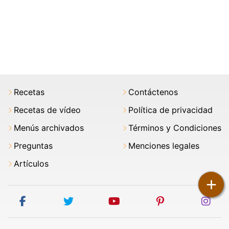
Recetas
Contáctenos
Recetas de vídeo
Política de privacidad
Menús archivados
Términos y Condiciones
Preguntas
Menciones legales
Artículos
+
facebook
twitter
youtube
pinterest
ins