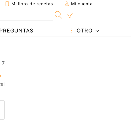
Mi libro de recetas
Mi cuenta
PREGUNTAS
OTRO
al
eta a un amigo
sta página
ntar al autor
ublicar la foto de esta receta