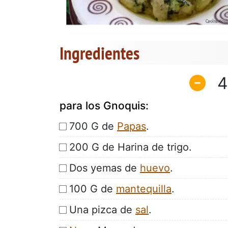
Ingredientes
4
para los Gnoquis:
700 G de
Papas
.
200 G de Harina de trigo.
Dos yemas de
huevo
.
100 G de
mantequilla
.
Una pizca de
sal
.