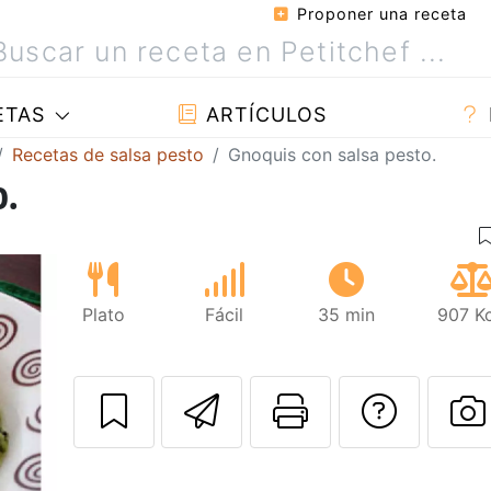
Proponer una receta
ETAS
ARTÍCULOS
Recetas de salsa pesto
Gnoquis con salsa pesto.
o.
Plato
Fácil
35 min
907 Kc
Enviar esta rec
Imprimir e
Pregu
P