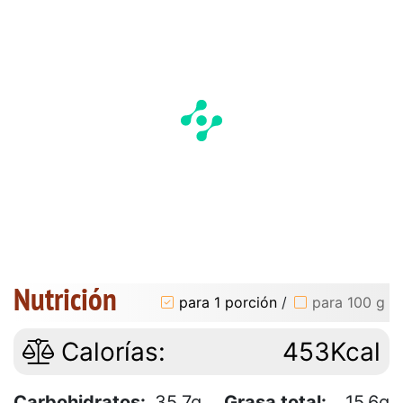
Nutrición
para 1 porción
/
para 100 g
Calorías:
453Kcal
Carbohidratos:
35.7g
Grasa total:
15.6g