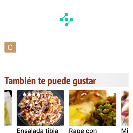
También te puede gustar
Ensalada tibia
Rape con
Mix