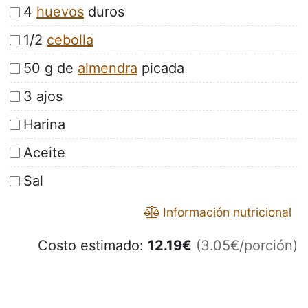
4
huevos
duros
1/2
cebolla
50 g de
almendra
picada
3 ajos
Harina
Aceite
Sal
Información nutricional
Costo estimado:
12.19
€
(3.05€/porción)