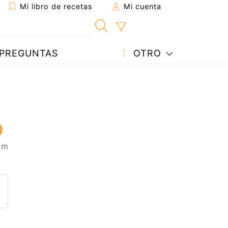
Mi libro de recetas
Mi cuenta
PREGUNTAS
OTRO
5 m
eta a un amigo
sta página
ntar al autor
ublicar la foto de esta receta