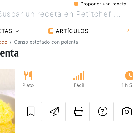
Proponer una receta
ETAS
ARTÍCULOS
nado
Ganso estofado con polenta
lenta
Plato
Fácil
1 h 
Enviar esta rec
Imprimir e
Pregu
Siguiente
P