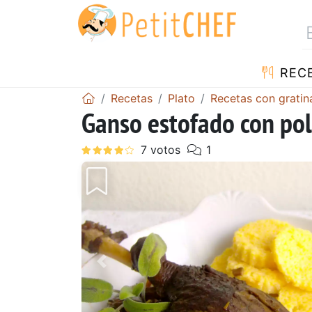
REC
Recetas
Plato
Recetas con grati
Ganso estofado con po
Anterior