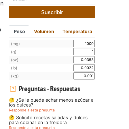
ón
Suscribir
n
Peso
Volumen
Temperatura
o
(mg)
(g)
(oz)
(lb)
(kg)
Preguntas - Respuestas
🤔 ¿Se le puede echar menos azúcar a
los dulces?
Responde a esta pregunta
🤔 Solicito recetas saladas y dulces
para cocinar en la freidora
Responde a esta pregunta