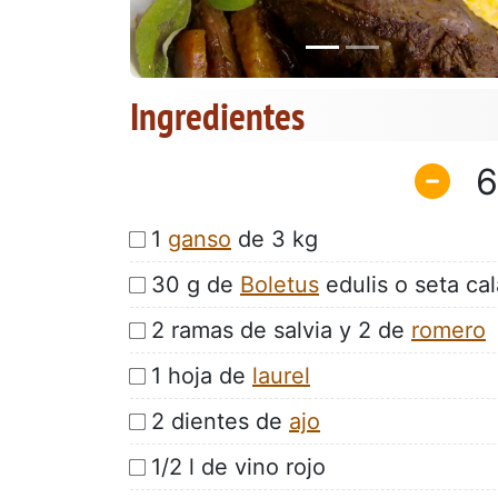
Ingredientes
6
1
ganso
de 3 kg
30 g de
Boletus
edulis o seta ca
2 ramas de salvia y 2 de
romero
1 hoja de
laurel
2 dientes de
ajo
1/2 l de vino rojo