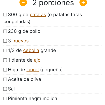
2
300 g de
patatas
(o patatas fritas
congeladas)
230 g de pollo
3
huevos
1/3 de
cebolla
grande
1 diente de
ajo
Hoja de
laurel
(pequeña)
Aceite de oliva
Sal
Pimienta negra molida