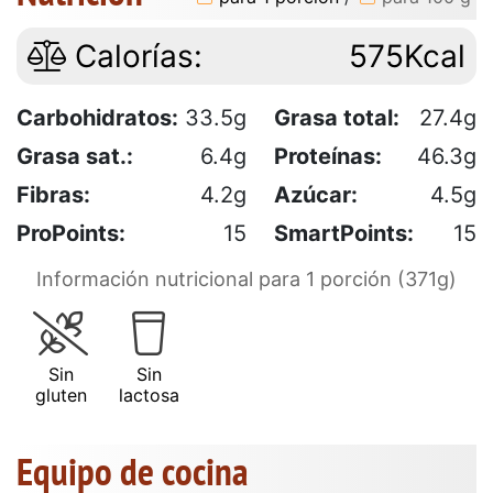
Calorías:
575Kcal
Carbohidratos:
33.5g
Grasa total:
27.4g
Grasa sat.:
6.4g
Proteínas:
46.3g
Fibras:
4.2g
Azúcar:
4.5g
ProPoints:
15
SmartPoints:
15
Información nutricional para 1 porción (371g)
Sin
Sin
gluten
lactosa
Equipo de cocina