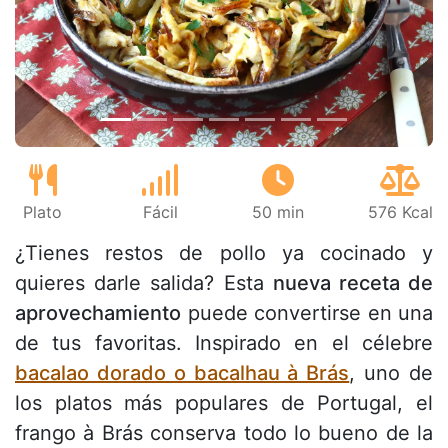
Anterior
Sigu
Plato
Fácil
50 min
576 Kcal
¿Tienes restos de pollo ya cocinado y
quieres darle salida? Esta
nueva receta de
aprovechamiento
puede convertirse en una
de tus favoritas. Inspirado en el célebre
bacalao dorado o bacalhau à Brás
, uno de
los platos más populares de Portugal, el
frango à Brás conserva todo lo bueno de la