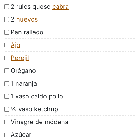
2 rulos queso
cabra
2
huevos
Pan rallado
Ajo
Perejil
Orégano
1 naranja
1 vaso caldo pollo
½ vaso ketchup
Vinagre de módena
Azúcar