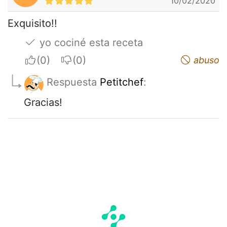
10/02/2020
Exquisito!!
yo cociné esta receta
I apreciate
I do not appreciate
abuso
Respuesta
Petitchef
:
Gracias!