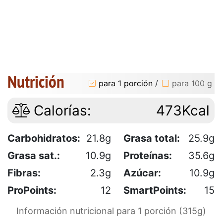
Nutrición
para 1 porción
/
para 100 g
Calorías:
473Kcal
Carbohidratos:
21.8g
Grasa total:
25.9g
Grasa sat.:
10.9g
Proteínas:
35.6g
Fibras:
2.3g
Azúcar:
10.9g
ProPoints:
12
SmartPoints:
15
Información nutricional para 1 porción (315g)