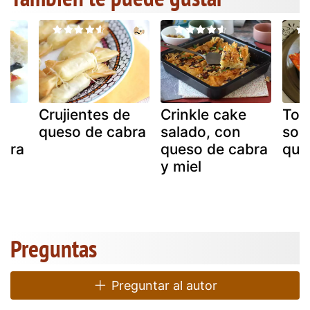
e
Crujientes de
Crinkle cake
Tos
queso de cabra
salado, con
sob
abra
queso de cabra
que
y miel
Preguntas
Preguntar al autor