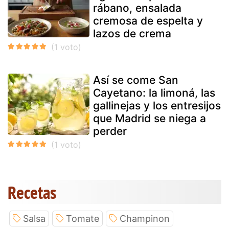
rábano, ensalada
cremosa de espelta y
lazos de crema
Así se come San
Cayetano: la limoná, las
gallinejas y los entresijos
que Madrid se niega a
perder
Recetas
Salsa
Tomate
Champinon