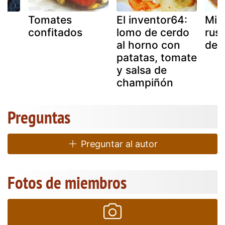
Tomates
El inventor64:
Mini
confitados
lomo de cerdo
rus
al horno con
de 
os
patatas, tomate
y salsa de
champiñón
Preguntas
Preguntar al autor
Fotos de miembros