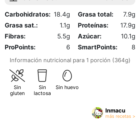
Carbohidratos:
18.4g
Grasa total:
7.9g
Grasa sat.:
1.1g
Proteínas:
17.9g
Fibras:
5.5g
Azúcar:
10.1g
ProPoints:
6
SmartPoints:
8
Información nutricional para 1 porción (364g)
Sin
Sin
Sin huevo
gluten
lactosa
Inmacu