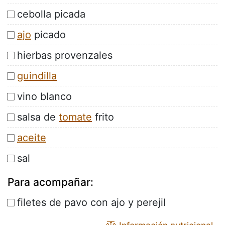
cebolla picada
ajo
picado
hierbas provenzales
guindilla
vino blanco
salsa de
tomate
frito
aceite
sal
Para acompañar:
filetes de pavo con ajo y perejil