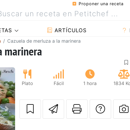
Proponer una receta
ETAS
ARTÍCULOS
a
Cazuela de merluza a la marinera
a marinera
Plato
Fácil
1 hora
1834 Kc
Enviar esta rec
Imprimir e
Pregu
Siguiente
P