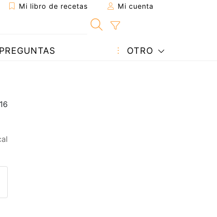
Mi libro de recetas
Mi cuenta
PREGUNTAS
OTRO
al
eta a un amigo
sta página
ntar al autor
ublicar la foto de esta receta