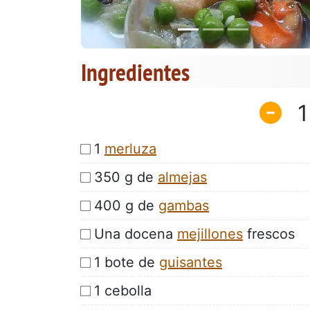
Ingredientes
1
1
merluza
350 g de
almejas
400 g de
gambas
Una docena
mejillones
frescos
1 bote de
guisantes
1 cebolla