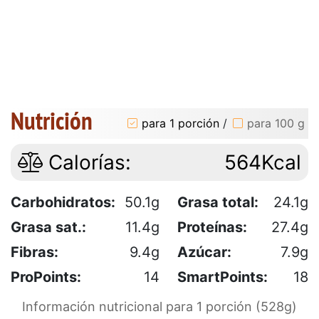
Nutrición
para 1 porción
/
para 100 g
Calorías:
564Kcal
Carbohidratos:
50.1g
Grasa total:
24.1g
Grasa sat.:
11.4g
Proteínas:
27.4g
Fibras:
9.4g
Azúcar:
7.9g
ProPoints:
14
SmartPoints:
18
Información nutricional para 1 porción (528g)