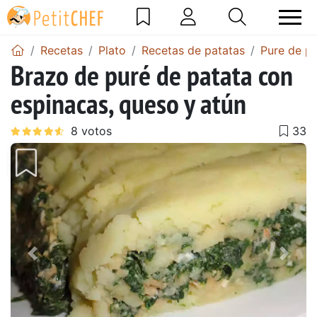
Recetas
Plato
Recetas de patatas
Pure de pa
Brazo de puré de patata con
espinacas, queso y atún
Anterior
Sigu