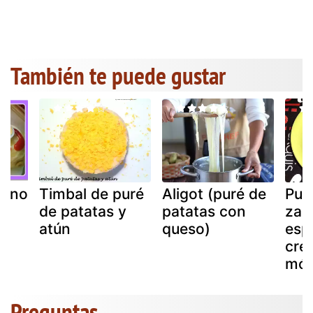
También te puede gustar
tano
Timbal de puré
Aligot (puré de
Puré
de patatas y
patatas con
zan
atún
queso)
esp
cre
mó
Preguntas