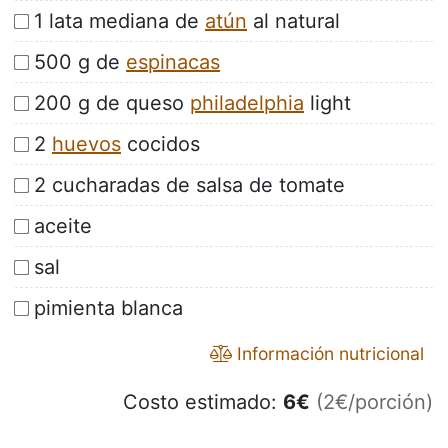
1 lata mediana de
atún
al natural
500 g de
espinacas
200 g de queso
philadelphia
light
2
huevos
cocidos
2 cucharadas de salsa de tomate
aceite
sal
pimienta blanca
Información nutricional
Costo estimado:
6
€
(2€/porción)