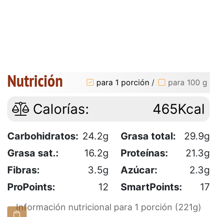
Nutrición
para 1 porción
/
para 100 g
Calorías:
465Kcal
Carbohidratos:
24.2g
Grasa total:
29.9g
Grasa sat.:
16.2g
Proteínas:
21.3g
Fibras:
3.5g
Azúcar:
2.3g
ProPoints:
12
SmartPoints:
17
Información nutricional para 1 porción (221g)