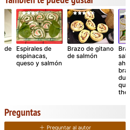
o de
Espirales de
Brazo de gitano
Bra
espinacas,
de salmón
sal
queso y salmón
ahu
bra
dul
que
the
Preguntas
Preguntar al autor