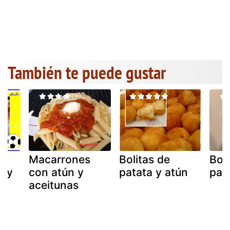
También te puede gustar
e
Macarrones
Bolitas de
Boli
n y
con atún y
patata y atún
pat
aceitunas