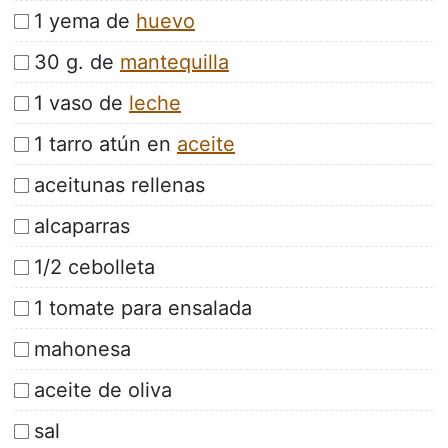
1 yema de
huevo
30 g. de
mantequilla
1 vaso de
leche
1 tarro atún en
aceite
aceitunas rellenas
alcaparras
1/2 cebolleta
1 tomate para ensalada
mahonesa
aceite de oliva
sal