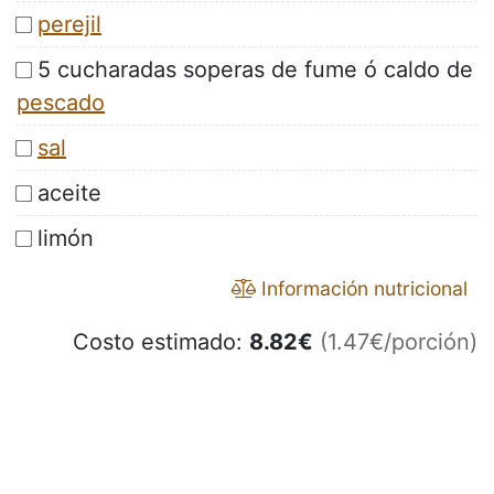
perejil
5 cucharadas soperas de fume ó caldo de
pescado
sal
aceite
limón
Información nutricional
Costo estimado:
8.82
€
(1.47€/porción)