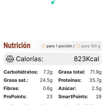
Nutrición
para 1 porción
/
para 100 g
Calorías:
823Kcal
Carbohidratos:
7.2g
Grasa total:
71.9g
Grasa sat.:
24.5g
Proteínas:
35.7g
Fibras:
0.6g
Azúcar:
2.5g
ProPoints:
23
SmartPoints:
28