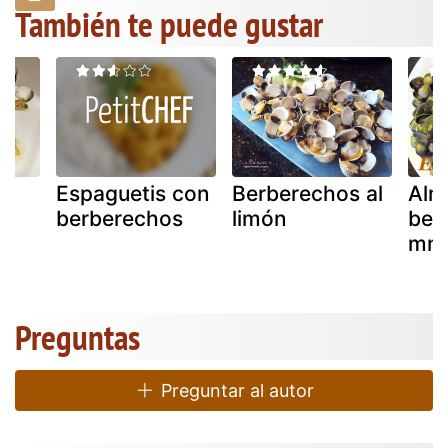
También te puede gustar
Espaguetis con
Berberechos al
Alm
berberechos
limón
ber
mne
s
Preguntas
Preguntar al autor