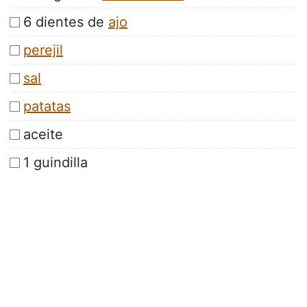
6 dientes de
ajo
perejil
sal
patatas
aceite
1 guindilla