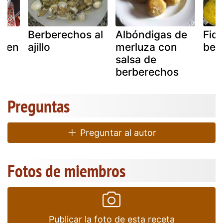
n
Berberechos al
Albóndigas de
Fid
s en
ajillo
merluza con
ber
salsa de
berberechos
Preguntas
Preguntar al autor
Fotos de miembros
Publicar la foto de esta receta