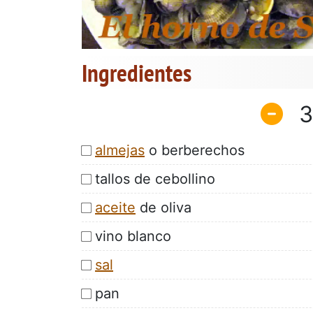
Ingredientes
3
almejas
o berberechos
tallos de cebollino
aceite
de oliva
vino blanco
sal
pan