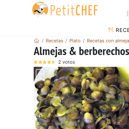
REC
Recetas
Plato
Recetas con almej
Almejas & berberecho