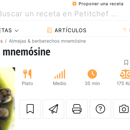
Proponer una receta
ETAS
ARTÍCULOS
as
Almejas & berberechos mnemósine
s mnemósine
Plato
Medio
35 min
175 K
Enviar esta rec
Imprimir e
Pregu
P