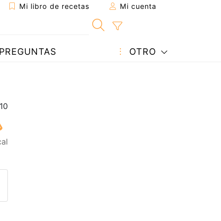
Mi libro de recetas
Mi cuenta
PREGUNTAS
OTRO
cal
eta a un amigo
sta página
ntar al autor
ublicar la foto de esta receta