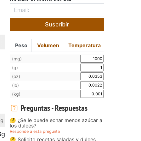
Suscribir
Peso
Volumen
Temperatura
(mg)
(g)
(oz)
(lb)
(kg)
Preguntas - Respuestas
🤔 ¿Se le puede echar menos azúcar a
 g
los dulces?
Responde a esta pregunta
6g
🤔 Solicito recetas saladas y dulces