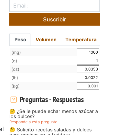
Suscribir
Peso
Volumen
Temperatura
(mg)
(g)
(oz)
(lb)
(kg)
Preguntas - Respuestas
🤔 ¿Se le puede echar menos azúcar a
los dulces?
Responde a esta pregunta
el
🤔 Solicito recetas saladas y dulces
para cocinar en la freidora