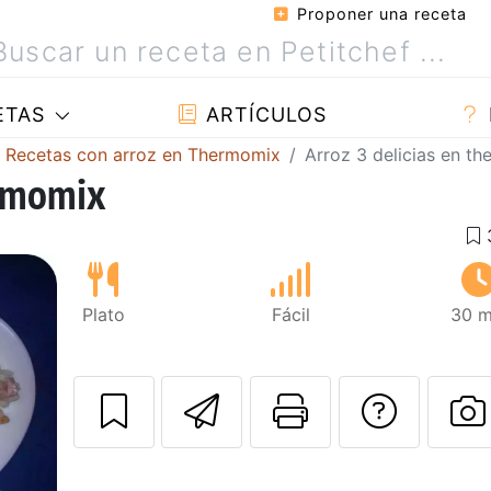
Proponer una receta
ETAS
ARTÍCULOS
Recetas con arroz en Thermomix
Arroz 3 delicias en t
ermomix
Plato
Fácil
30 m
Enviar esta rec
Imprimir e
Pregu
P